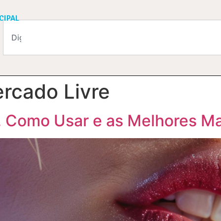
CIPAL
rcado Livre
, Como Usar e as Melhores M