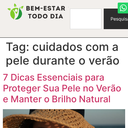
Pesquis
Tag:
cuidados com a
pele durante o verão
7 Dicas Essenciais para
Proteger Sua Pele no Verão
e Manter o Brilho Natural