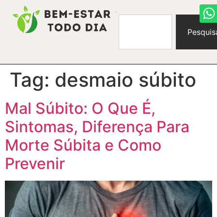
Pesquis
Tag:
desmaio súbito
Mal Súbito: O Que É,
Sintomas, Diferença Para
Morte Súbita e Como
Prevenir