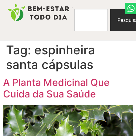
Pesquis
Tag:
espinheira
santa cápsulas
A Planta Medicinal Que
Cuida da Sua Saúde