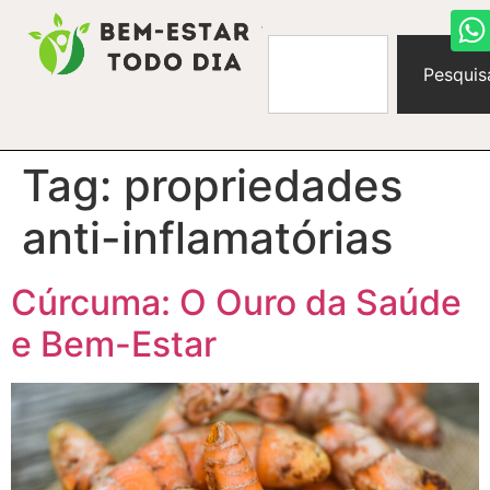
Pesquis
Tag:
propriedades
anti-inflamatórias
Cúrcuma: O Ouro da Saúde
e Bem-Estar