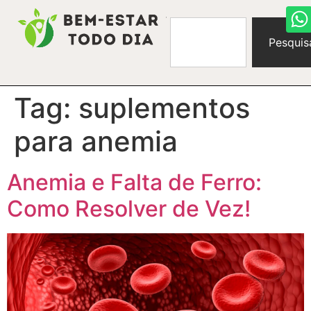
Pesquis
Tag:
suplementos
para anemia
Anemia e Falta de Ferro:
Como Resolver de Vez!